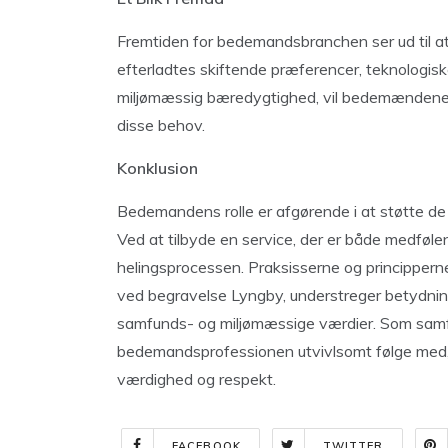
Fremtiden for bedemandsbranchen ser ud til at
efterladtes skiftende præferencer, teknologi
miljømæssig bæredygtighed, vil bedemændene f
disse behov.
Konklusion
Bedemandens rolle er afgørende i at støtte de 
Ved at tilbyde en service, der er både medfølend
helingsprocessen. Praksisserne og princippern
ved begravelse Lyngby, understreger betydning
samfunds- og miljømæssige værdier. Som samfun
bedemandsprofessionen utvivlsomt følge med, 
værdighed og respekt.
FACEBOOK
TWITTER