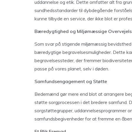
uddannelse og etik. Dette omfatter alt fra gr
sundhedsstandarder til dybdegående forståels
kunne tilbyde en service, der ikke blot er prof
Bæredygtighed og Miljømæssige Overvejels
Som svar på stigende miljømæssig bevidsthed 
bæredygtige begravelsesmuligheder. Dette kan in
begravelsessteder, der fremmer biodiversiteten.
passe på vores planet, selv i døden.
Samfundsengagement og Støtte
Bedemænd gør mere end blot at arrangere begrav
støtte sorgprocessen i det bredere samfund. De
sorgstøttegrupper, uddannelsesprogrammer om s
samfundsbegivenheder for at fremme en åben 
Et Blik Fremad