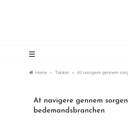
Skip
to
content
Home
»
Tanker
»
At navigere gennem sorge
At navigere gennem sorgens 
bedemandsbranchen