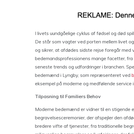
I livets uundgåelige cyklus af fødsel og død spi
De står som vagter ved porten mellem livet og
og sikrer, at afdødes sidste rejse foregår med 
bedemandsprofessionens mange facetter, fra de
seneste trends og udfordringer i branchen. Spec
bedemænd i Lyngby, som repræsenteret ved
eksempel på moderne og medfølende service i
Tilpasning til Familiers Behov
Moderne bedemænd er vidner til en stigende e
begravelsesceremonier, der afspejler den afdøde
bredere vifte af tjenester, fra traditionelle be