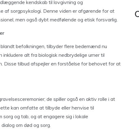
undlæggende kendskab til lovgivning og
e af sorgpsykologi. Denne viden er afgørende for at
C
essionel, men også dybt medfølende og etisk forsvarlig.
er
blandt befolkningen, tilbyder flere bedemænd nu
kludere alt fra biologisk nedbrydelige urner til
 Disse tilbud afspejler en forståelse for behovet for at
elsesceremonier; de spiller også en aktiv rolle i at
tte kan omfatte at tilbyde eller henvise til
org og tab, og at engagere sig i lokale
dialog om død og sorg.