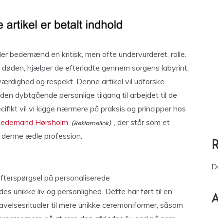
ller bedemænd en kritisk, men ofte undervurderet, rolle.
 døden, hjælper de efterladte gennem sorgens labyrint,
værdighed og respekt. Denne artikel vil udforske
n dybtgående personlige tilgang til arbejdet til de
ifikt vil vi kigge nærmere på praksis og principper hos
bedemand Hørsholm
, der står som et
 denne ædle profession.
D
fterspørgsel på personaliserede
s unikke liv og personlighed. Dette har ført til en
A
gravelsesritualer til mere unikke ceremoniformer, såsom