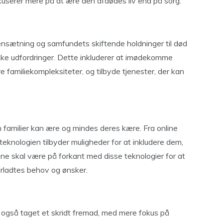
fokuserer mere på at ære den afdødes liv end på sorg.
ætning og samfundets skiftende holdninger til død
ke udfordringer. Dette inkluderer at imødekomme
re familiekompleksiteter, og tilbyde tjenester, der kan
n familier kan ære og mindes deres kære. Fra online
 teknologien tilbyder muligheder for at inkludere dem,
ne skal være på forkant med disse teknologier for at
erladtes behov og ønsker.
 også taget et skridt fremad, med mere fokus på