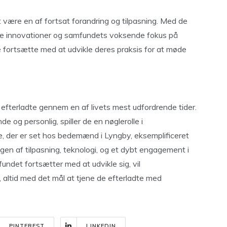
 være en af fortsat forandring og tilpasning. Med de
ske innovationer og samfundets voksende fokus på
ortsætte med at udvikle deres praksis for at møde
efterladte gennem en af livets mest udfordrende tider.
e og personlig, spiller de en nøglerolle i
e, der er set hos bedemænd i Lyngby, eksemplificeret
en af tilpasning, teknologi, og et dybt engagement i
det fortsætter med at udvikle sig, vil
altid med det mål at tjene de efterladte med
PINTEREST
LINKEDIN