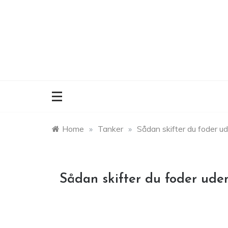
Skip
to
content
Home
»
Tanker
»
Sådan skifter du foder u
Sådan skifter du foder ude