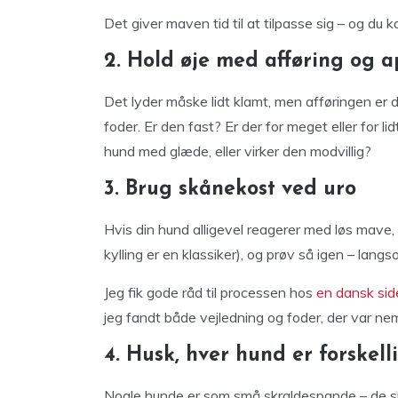
Det giver maven tid til at tilpasse sig – og du k
2. Hold øje med afføring og a
Det lyder måske lidt klamt, men afføringen er 
foder. Er den fast? Er der for meget eller for li
hund med glæde, eller virker den modvillig?
3. Brug skånekost ved uro
Hvis din hund alligevel reagerer med løs mave, s
kylling er en klassiker), og prøv så igen – la
Jeg fik gode råd til processen hos
en dansk sid
jeg fandt både vejledning og foder, der var nemt 
4. Husk, hver hund er forskell
Nogle hunde er som små skraldespande – de sp