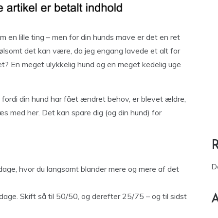
m en lille ting – men for din hunds mave er det en ret
følsomt det kan være, da jeg engang lavede et alt for
atet? En meget ulykkelig hund og en meget kedelig uge
 fordi din hund har fået ændret behov, er blevet ældre,
 læs med her. Det kan spare dig (og din hund) for
D
0 dage, hvor du langsomt blander mere og mere af det
e. Skift så til 50/50, og derefter 25/75 – og til sidst
A