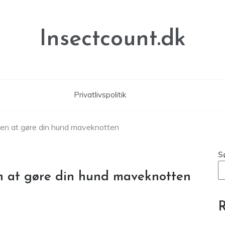
Insectcount.dk
Privatlivspolitik
den at gøre din hund maveknotten
S
n at gøre din hund maveknotten
R