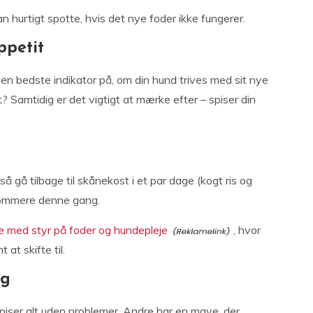
an hurtigt spotte, hvis det nye foder ikke fungerer.
ppetit
den bedste indikator på, om din hund trives med sit nye
dt? Samtidig er det vigtigt at mærke efter – spiser din
å gå tilbage til skånekost i et par dage (kogt ris og
ngsommere denne gang.
e med styr på foder og hundepleje
, hvor
at skifte til.
ig
iser alt uden problemer. Andre har en mave, der