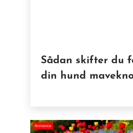
Sådan skifter du 
plantertilhaven.dk: 
Aktive børn og hu
din hund mavekno
blomster og havel
kombination
Annonce