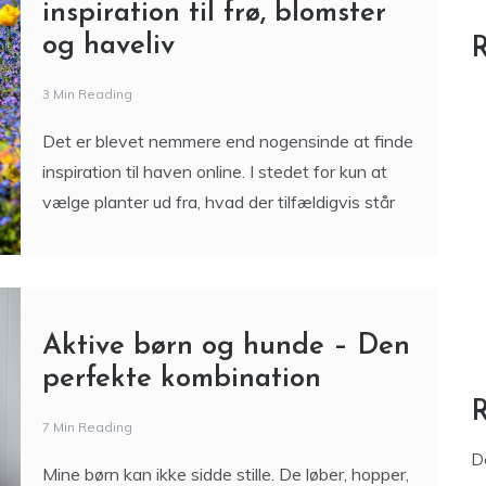
inspiration til frø, blomster
og haveliv
R
3 Min Reading
Det er blevet nemmere end nogensinde at finde
inspiration til haven online. I stedet for kun at
vælge planter ud fra, hvad der tilfældigvis står
Aktive børn og hunde – Den
perfekte kombination
7 Min Reading
D
Mine børn kan ikke sidde stille. De løber, hopper,