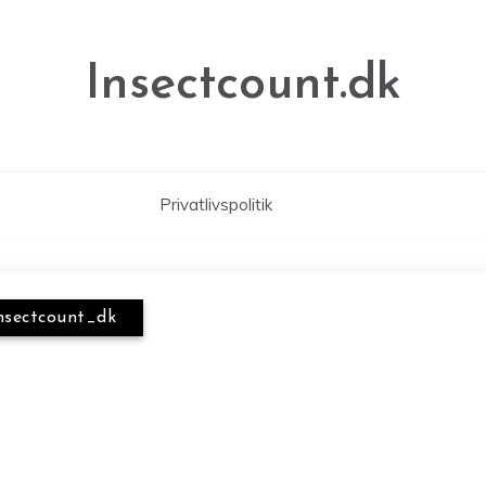
Insectcount.dk
Privatlivspolitik
nsectcount_dk