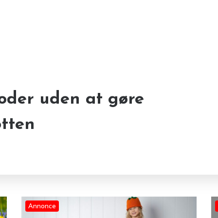
foder uden at gøre
inspiration til frø,
nde – Den perfekte
tten
iv
Annonce