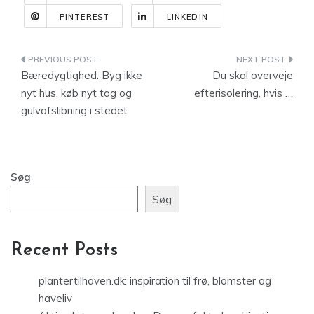
PINTEREST
LINKEDIN
Indlægsnavigation
Bæredygtighed: Byg ikke
Du skal overveje
nyt hus, køb nyt tag og
efterisolering, hvis …
gulvafslibning i stedet
Søg
Søg
Recent Posts
plantertilhaven.dk: inspiration til frø, blomster og
haveliv